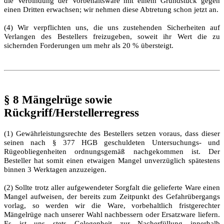
die Verbindung der Vorbehaltsware mit einem Grundstück gegen
einen Dritten erwachsen; wir nehmen diese Abtretung schon jetzt an.
(4) Wir verpflichten uns, die uns zustehenden Sicherheiten auf
Verlangen des Bestellers freizugeben, soweit ihr Wert die zu
sichernden Forderungen um mehr als 20 % übersteigt.
§ 8 Mängelrüge sowie
Rückgriff/Herstellerregress
(1) Gewährleistungsrechte des Bestellers setzen voraus, dass dieser
seinen nach § 377 HGB geschuldeten Untersuchungs- und
Rügeobliegenheiten ordnungsgemäß nachgekommen ist. Der
Besteller hat somit einen etwaigen Mangel unverzüglich spätestens
binnen 3 Werktagen anzuzeigen.
(2) Sollte trotz aller aufgewendeter Sorgfalt die gelieferte Ware einen
Mangel aufweisen, der bereits zum Zeitpunkt des Gefahrübergangs
vorlag, so werden wir die Ware, vorbehaltlich fristgerechter
Mängelrüge nach unserer Wahl nachbessern oder Ersatzware liefern.
Es ist uns stets Gelegenheit zur Nacherfüllung innerhalb