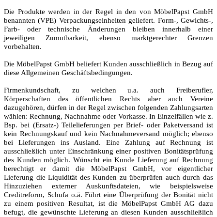
Die Produkte werden in der Regel in den von MöbelPapst GmbH
benannten (VPE) Verpackungseinheiten geliefert. Form-, Gewichts-,
Farb- oder technische Änderungen bleiben innerhalb einer
jeweiligen Zumutbarkeit, ebenso marktgerechter Grenzen
vorbehalten.
Die MöbelPapst GmbH beliefert Kunden ausschließlich in Bezug auf
diese Allgemeinen Geschäftsbedingungen.
Firmenkundschaft, zu welchen u.a. auch Freiberufler,
Körperschaften des öffentlichen Rechts aber auch Vereine
dazugehören, dürfen in der Regel zwischen folgenden Zahlungsarten
wählen: Rechnung, Nachnahme oder Vorkasse. In Einzelfällen wie z.
Bsp. bei (Ersatz-) Teilelieferungen per Brief- oder Paketversand ist
kein Rechnungskauf und kein Nachnahmeversand möglich; ebenso
bei Lieferungen ins Ausland. Eine Zahlung auf Rechnung ist
ausschließlich unter Einschränkung einer positiven Bonitätsprüfung
des Kunden möglich. Wünscht ein Kunde Lieferung auf Rechnung
berechtigt er damit die MöbelPapst GmbH, vor eigentlicher
Lieferung die Liquidität des Kunden zu überprüfen auch durch das
Hinzuziehen externer Auskunftsdateien, wie beispielsweise
Creditreform, Schufa o.ä. Führt eine Überprüfung der Bonität nicht
zu einem positiven Resultat, ist die MöbelPapst GmbH AG dazu
befugt, die gewünschte Lieferung an diesen Kunden ausschließlich