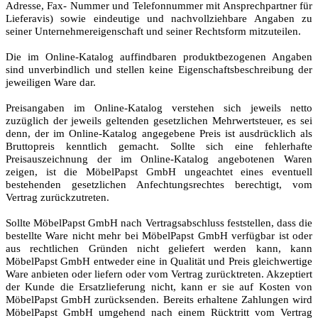
Adresse, Fax- Nummer und Telefonnummer mit Ansprechpartner für
Lieferavis) sowie eindeutige und nachvollziehbare Angaben zu
seiner Unternehmereigenschaft und seiner Rechtsform mitzuteilen.
Die im Online-Katalog auffindbaren produktbezogenen Angaben
sind unverbindlich und stellen keine Eigenschaftsbeschreibung der
jeweiligen Ware dar.
Preisangaben im Online-Katalog verstehen sich jeweils netto
zuzüglich der jeweils geltenden gesetzlichen Mehrwertsteuer, es sei
denn, der im Online-Katalog angegebene Preis ist ausdrücklich als
Bruttopreis kenntlich gemacht. Sollte sich eine fehlerhafte
Preisauszeichnung der im Online-Katalog angebotenen Waren
zeigen, ist die MöbelPapst GmbH ungeachtet eines eventuell
bestehenden gesetzlichen Anfechtungsrechtes berechtigt, vom
Vertrag zurückzutreten.
Sollte MöbelPapst GmbH nach Vertragsabschluss feststellen, dass die
bestellte Ware nicht mehr bei MöbelPapst GmbH verfügbar ist oder
aus rechtlichen Gründen nicht geliefert werden kann, kann
MöbelPapst GmbH entweder eine in Qualität und Preis gleichwertige
Ware anbieten oder liefern oder vom Vertrag zurücktreten. Akzeptiert
der Kunde die Ersatzlieferung nicht, kann er sie auf Kosten von
MöbelPapst GmbH zurücksenden. Bereits erhaltene Zahlungen wird
MöbelPapst GmbH umgehend nach einem Rücktritt vom Vertrag