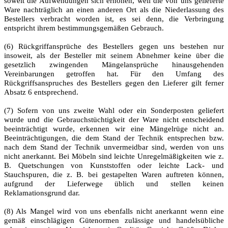
soweit die Aufwendungen sich erhöhen, weil die von uns gelieferte
Ware nachträglich an einen anderen Ort als die Niederlassung des
Bestellers verbracht worden ist, es sei denn, die Verbringung
entspricht ihrem bestimmungsgemäßen Gebrauch.
(6) Rückgriffansprüche des Bestellers gegen uns bestehen nur
insoweit, als der Besteller mit seinem Abnehmer keine über die
gesetzlich zwingenden Mängelansprüche hinausgehenden
Vereinbarungen getroffen hat. Für den Umfang des
Rückgriffsanspruches des Bestellers gegen den Lieferer gilt ferner
Absatz 6 entsprechend.
(7) Sofern von uns zweite Wahl oder ein Sonderposten geliefert
wurde und die Gebrauchstüchtigkeit der Ware nicht entscheidend
beeinträchtigt wurde, erkennen wir eine Mängelrüge nicht an.
Beeinträchtigungen, die dem Stand der Technik entsprechen bzw.
nach dem Stand der Technik unvermeidbar sind, werden von uns
nicht anerkannt. Bei Möbeln sind leichte Unregelmäßigkeiten wie z.
B. Quetschungen von Kunststoffen oder leichte Lack- und
Stauchspuren, die z. B. bei gestapelten Waren auftreten können,
aufgrund der Lieferwege üblich und stellen keinen
Reklamationsgrund dar.
(8) Als Mangel wird von uns ebenfalls nicht anerkannt wenn eine
gemäß einschlägigen Gütenormen zulässige und handelsübliche