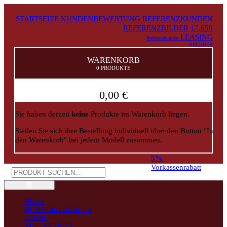
STARTSEITE
KUNDENBEWERTUNG
REFERENZKUNDEN
REFERENZBILDER
17.659
LEASING
Referenzkunden
RECHNER
WARENKORB
0 PRODUKTE
0,00 €
Sie haben derzeit
keine
Produkte im Warenkorb liegen.
Stellen Sie sich ihre Bestellung individuell über den Button "In
den Warenkorb" bei jedem Modell zusammen.
5%
Vorkassenrabatt
NEWS
NUMMERIERUNGEN
CLINIC
VIRENSCHUTZ