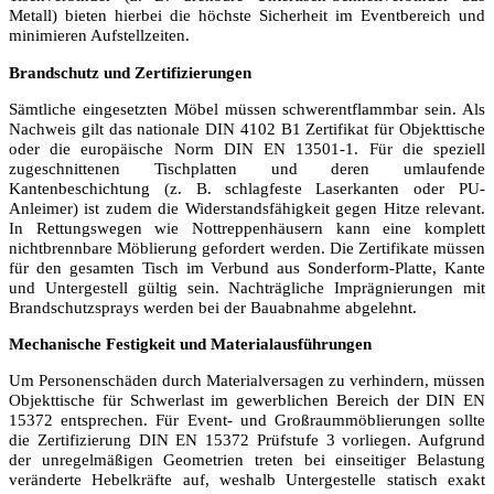
Metall) bieten hierbei die höchste Sicherheit im Eventbereich und
minimieren Aufstellzeiten.
Brandschutz und Zertifizierungen
Sämtliche eingesetzten Möbel müssen schwerentflammbar sein. Als
Nachweis gilt das nationale DIN 4102 B1 Zertifikat für Objekttische
oder die europäische Norm DIN EN 13501-1. Für die speziell
zugeschnittenen Tischplatten und deren umlaufende
Kantenbeschichtung (z. B. schlagfeste Laserkanten oder PU-
Anleimer) ist zudem die Widerstandsfähigkeit gegen Hitze relevant.
In Rettungswegen wie Nottreppenhäusern kann eine komplett
nichtbrennbare Möblierung gefordert werden. Die Zertifikate müssen
für den gesamten Tisch im Verbund aus Sonderform-Platte, Kante
und Untergestell gültig sein. Nachträgliche Imprägnierungen mit
Brandschutzsprays werden bei der Bauabnahme abgelehnt.
Mechanische Festigkeit und Materialausführungen
Um Personenschäden durch Materialversagen zu verhindern, müssen
Objekttische für Schwerlast im gewerblichen Bereich der DIN EN
15372 entsprechen. Für Event- und Großraummöblierungen sollte
die Zertifizierung DIN EN 15372 Prüfstufe 3 vorliegen. Aufgrund
der unregelmäßigen Geometrien treten bei einseitiger Belastung
veränderte Hebelkräfte auf, weshalb Untergestelle statisch exakt