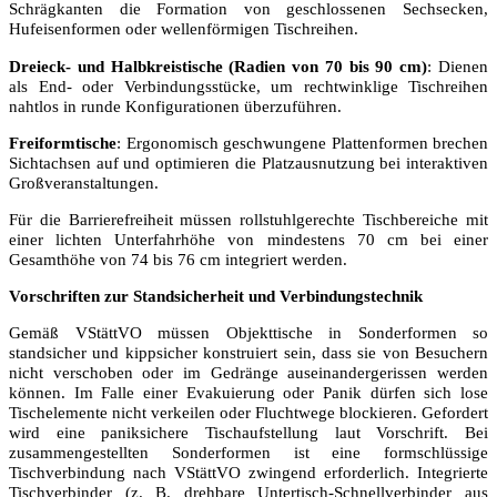
Schrägkanten die Formation von geschlossenen Sechsecken,
Hufeisenformen oder wellenförmigen Tischreihen.
Dreieck- und Halbkreistische (Radien von 70 bis 90 cm)
: Dienen
als End- oder Verbindungsstücke, um rechtwinklige Tischreihen
nahtlos in runde Konfigurationen überzuführen.
Freiformtische
: Ergonomisch geschwungene Plattenformen brechen
Sichtachsen auf und optimieren die Platzausnutzung bei interaktiven
Großveranstaltungen.
Für die Barrierefreiheit müssen rollstuhlgerechte Tischbereiche mit
einer lichten Unterfahrhöhe von mindestens 70 cm bei einer
Gesamthöhe von 74 bis 76 cm integriert werden.
Vorschriften zur Standsicherheit und Verbindungstechnik
Gemäß VStättVO müssen Objekttische in Sonderformen so
standsicher und kippsicher konstruiert sein, dass sie von Besuchern
nicht verschoben oder im Gedränge auseinandergerissen werden
können. Im Falle einer Evakuierung oder Panik dürfen sich lose
Tischelemente nicht verkeilen oder Fluchtwege blockieren. Gefordert
wird eine paniksichere Tischaufstellung laut Vorschrift. Bei
zusammengestellten Sonderformen ist eine formschlüssige
Tischverbindung nach VStättVO zwingend erforderlich. Integrierte
Tischverbinder (z. B. drehbare Untertisch-Schnellverbinder aus