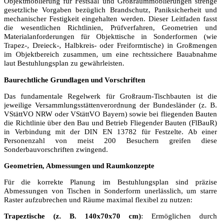
Objektmöblierung für Festsaal und Großraummöblierungen strenge
gesetzliche Vorgaben bezüglich Brandschutz, Paniksicherheit und
mechanischer Festigkeit eingehalten werden. Dieser Leitfaden fasst
die wesentlichen Richtlinien, Prüfverfahren, Geometrien und
Materialanforderungen für Objekttische in Sonderformen (wie
Trapez-, Dreieck-, Halbkreis- oder Freiformtische) in Großmengen
im Objektbereich zusammen, um eine rechtssichere Bauabnahme
laut Bestuhlungsplan zu gewährleisten.
Baurechtliche Grundlagen und Vorschriften
Das fundamentale Regelwerk für Großraum-Tischbauten ist die
jeweilige Versammlungsstättenverordnung der Bundesländer (z. B.
VStättVO NRW oder VStättVO Bayern) sowie bei fliegenden Bauten
die Richtlinie über den Bau und Betrieb Fliegender Bauten (FlBauR)
in Verbindung mit der DIN EN 13782 für Festzelte. Ab einer
Personenzahl von meist 200 Besuchern greifen diese
Sonderbauvorschriften zwingend.
Geometrien, Abmessungen und Raumkonzepte
Für die korrekte Planung im Bestuhlungsplan sind präzise
Abmessungen von Tischen in Sonderform unerlässlich, um starre
Raster aufzubrechen und Räume maximal flexibel zu nutzen:
Trapeztische (z. B. 140x70x70 cm)
: Ermöglichen durch