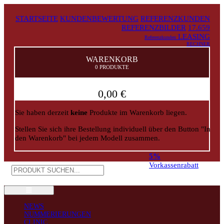
STARTSEITE
KUNDENBEWERTUNG
REFERENZKUNDEN
REFERENZBILDER
17.659
LEASING
Referenzkunden
RECHNER
WARENKORB
0 PRODUKTE
0,00 €
Sie haben derzeit
keine
Produkte im Warenkorb liegen.
Stellen Sie sich ihre Bestellung individuell über den Button "In
den Warenkorb" bei jedem Modell zusammen.
5%
Vorkassenrabatt
NEWS
NUMMERIERUNGEN
CLINIC