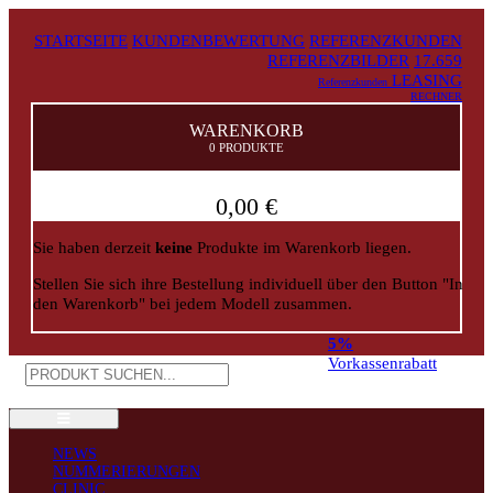
STARTSEITE
KUNDENBEWERTUNG
REFERENZKUNDEN
REFERENZBILDER
17.659
LEASING
Referenzkunden
RECHNER
WARENKORB
0 PRODUKTE
0,00 €
Sie haben derzeit
keine
Produkte im Warenkorb liegen.
Stellen Sie sich ihre Bestellung individuell über den Button "In
den Warenkorb" bei jedem Modell zusammen.
5%
Vorkassenrabatt
NEWS
NUMMERIERUNGEN
CLINIC