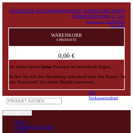
STARTSEITE
KUNDENBEWERTUNG
REFERENZKUNDEN
REFERENZBILDER
17.659
LEASING
Referenzkunden
RECHNER
WARENKORB
0 PRODUKTE
0,00 €
Sie haben derzeit
keine
Produkte im Warenkorb liegen.
Stellen Sie sich ihre Bestellung individuell über den Button "In
den Warenkorb" bei jedem Modell zusammen.
5%
Vorkassenrabatt
NEWS
NUMMERIERUNGEN
CLINIC