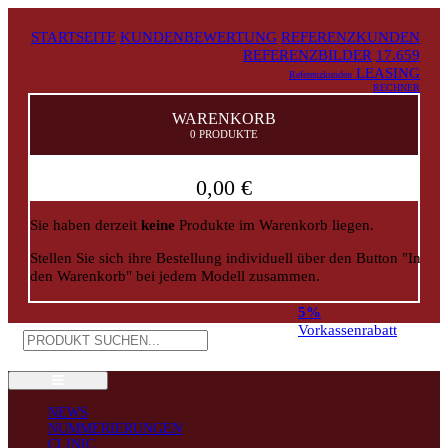
STARTSEITE
KUNDENBEWERTUNG
REFERENZKUNDEN
REFERENZBILDER
17.659
LEASING
Referenzkunden
RECHNER
WARENKORB
0 PRODUKTE
0,00 €
Sie haben derzeit
keine
Produkte im Warenkorb liegen.
Stellen Sie sich ihre Bestellung individuell über den Button "In
den Warenkorb" bei jedem Modell zusammen.
5%
Vorkassenrabatt
NEWS
NUMMERIERUNGEN
CLINIC