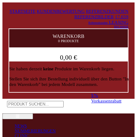
STARTSEITE
KUNDENBEWERTUNG
REFERENZKUNDEN
REFERENZBILDER
17.659
LEASING
Referenzkunden
RECHNER
WARENKORB
0 PRODUKTE
0,00 €
Sie haben derzeit
keine
Produkte im Warenkorb liegen.
Stellen Sie sich ihre Bestellung individuell über den Button "In
den Warenkorb" bei jedem Modell zusammen.
5%
Vorkassenrabatt
NEWS
NUMMERIERUNGEN
CLINIC