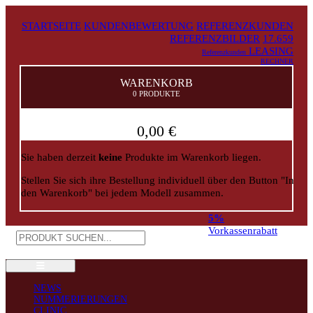
STARTSEITE
KUNDENBEWERTUNG
REFERENZKUNDEN
REFERENZBILDER
17.659
LEASING
Referenzkunden
RECHNER
WARENKORB
0 PRODUKTE
0,00 €
Sie haben derzeit
keine
Produkte im Warenkorb liegen.
Stellen Sie sich ihre Bestellung individuell über den Button "In
den Warenkorb" bei jedem Modell zusammen.
5%
Vorkassenrabatt
NEWS
NUMMERIERUNGEN
CLINIC